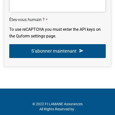
Êtes-vous humain ?
*
To use reCAPTCHA you must enter the API keys on
the Quform settings page.
S'abonner maintenant
This
field
should
be left
blank
© 2022 FI LAMANE Assurances
All Rights Reserved by .