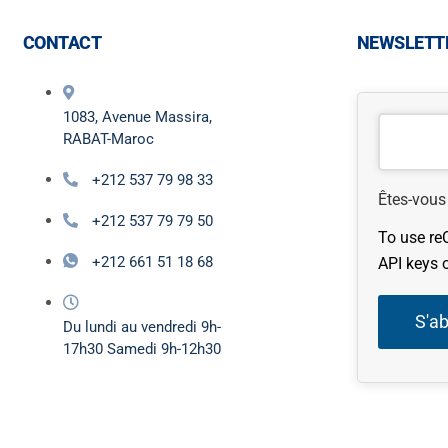
CONTACT
NEWSLETT
1083, Avenue Massira,
RABAT-Maroc
+212 537 79 98 33
Êtes-vous
+212 537 79 79 50
To use re
+212 661 51 18 68
API keys 
S'a
Du lundi au vendredi 9h-
17h30 Samedi 9h-12h30
This
field
should