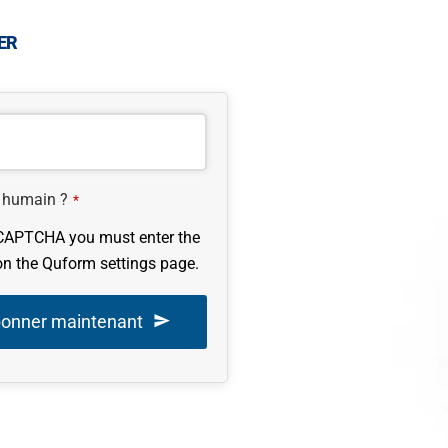
ER
 humain ?
*
CAPTCHA you must enter the
on the Quform settings page.
bonner maintenant