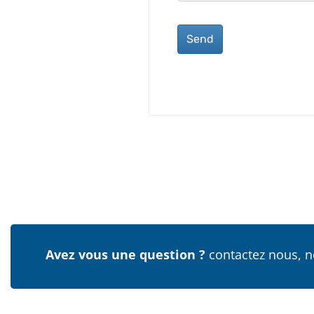
Send
This
field
should
be left
blank
Avez vous une question ?
contactez nous, n