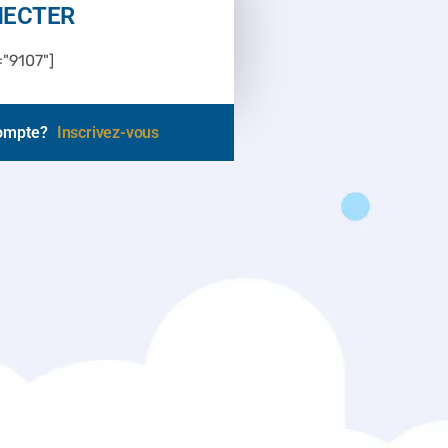
NECTER
"9107"]
compte?
Inscrivez-vous